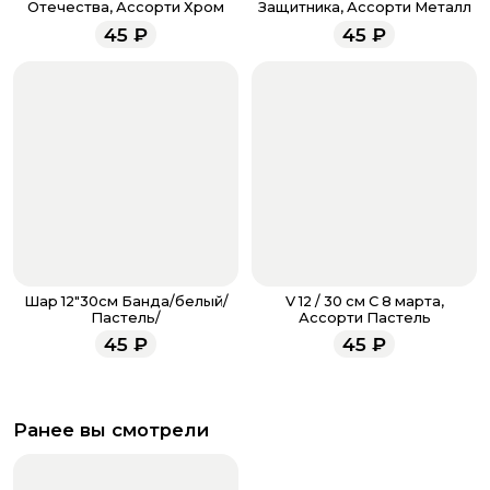
напишите WhatsApp
+7 937 333-66-53
. Наши
Отечества, Ассорти Хром
Защитника, Ассорти Металл
менеджеры работают ежедневно с 9.00 до 23.00 и
45
₽
45
₽
всегда рады проконсультировать вас.
Шар 12"30см Банда/белый/
V 12 / 30 см С 8 марта,
Пастель/
Ассорти Пастель
45
₽
45
₽
Ранее вы смотрели