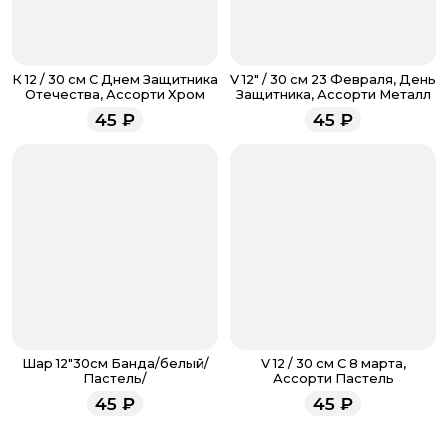
менеджер для подтверждения и информировании о
доставке.
Если у вас остались вопросы по оформлению заказа,
звоните по номеру телефона
8 (927) 936-71-86
или
К 12 / 30 см С Днем Защитника
V 12" / 30 см 23 Февраля, День
напишите WhatsApp
+7 937 333-66-53
. Наши
Отечества, Ассорти Хром
Защитника, Ассорти Металл
менеджеры работают ежедневно с 9.00 до 23.00 и
45
₽
45
₽
всегда рады проконсультировать вас.
Шар 12"30см Банда/белый/
V 12 / 30 см С 8 марта,
Пастель/
Ассорти Пастель
45
₽
45
₽