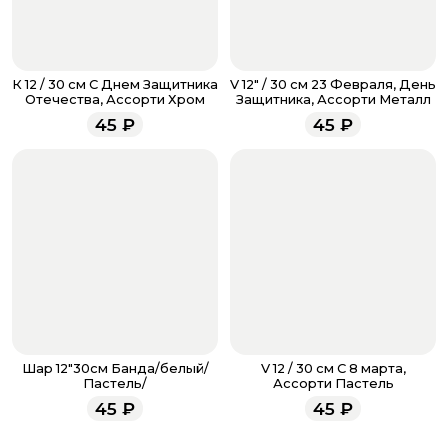
менеджер для подтверждения и информировании о
доставке.
Если у вас остались вопросы по оформлению заказа,
звоните по номеру телефона
8 (927) 936-71-86
или
К 12 / 30 см С Днем Защитника
V 12" / 30 см 23 Февраля, День
напишите WhatsApp
+7 937 333-66-53
. Наши
Отечества, Ассорти Хром
Защитника, Ассорти Металл
менеджеры работают ежедневно с 9.00 до 23.00 и
45
₽
45
₽
всегда рады проконсультировать вас.
Шар 12"30см Банда/белый/
V 12 / 30 см С 8 марта,
Пастель/
Ассорти Пастель
45
₽
45
₽