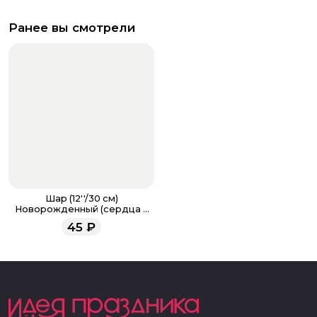
Ранее вы смотрели
Шар (12''/30 см)
Новорожденный (сердца и
облака), Ассорти для
45
₽
мальчика, кристалл, 5 ст