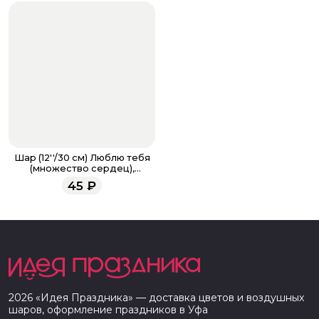
Шар (12''/30 см) Люблю тебя
(множество сердец),
Красный (230), пастель, 5 ст
45
₽
2026
«
Идея Праздника
» — доставка цветов и воздушных
шаров, оформление праздников в
Уфа