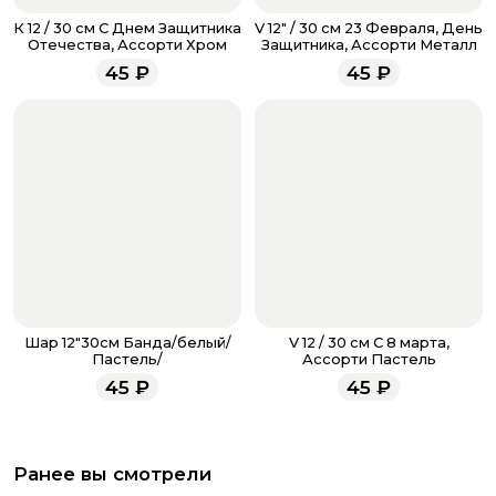
звоните по номеру телефона
8 (927) 936-71-86
или
К 12 / 30 см С Днем Защитника
V 12" / 30 см 23 Февраля, День
напишите WhatsApp
+7 937 333-66-53
. Наши
Отечества, Ассорти Хром
Защитника, Ассорти Металл
менеджеры работают ежедневно с 9.00 до 23.00 и
45
₽
45
₽
всегда рады проконсультировать вас.
Шар 12"30см Банда/белый/
V 12 / 30 см С 8 марта,
Пастель/
Ассорти Пастель
45
₽
45
₽
Ранее вы смотрели