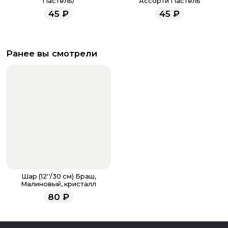
Пастель/
Ассорти Пастель
45
₽
45
₽
Ранее вы смотрели
Шар (12''/30 см) Браш,
Малиновый, кристалл
80
₽