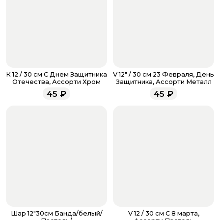
кнопку «Оформить заказ».
Оплатите товар выбрав удобный для вас способ:
банковская карта, ЮMoney, SberPay, T-Pay.
После завершения оплаты с вами свяжется
менеджер для подтверждения и информировании о
доставке.
Если у вас остались вопросы по оформлению заказа,
звоните по номеру телефона
8 (927) 936-71-86
или
К 12 / 30 см С Днем Защитника
V 12" / 30 см 23 Февраля, День
напишите WhatsApp
+7 937 333-66-53
. Наши
Отечества, Ассорти Хром
Защитника, Ассорти Металл
менеджеры работают ежедневно с 9.00 до 23.00 и
45
₽
45
₽
всегда рады проконсультировать вас.
Шар 12"30см Банда/белый/
V 12 / 30 см С 8 марта,