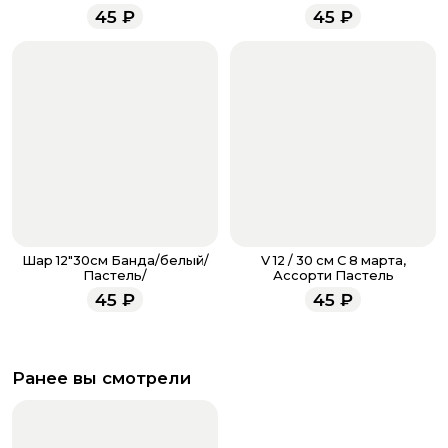
менеджеры работают ежедневно с 9.00 до 23.00 и
45
₽
45
₽
всегда рады проконсультировать вас.
Шар 12"30см Банда/белый/
V 12 / 30 см С 8 марта,
Пастель/
Ассорти Пастель
45
₽
45
₽
Ранее вы смотрели