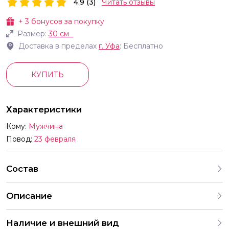
4.9 (3)
Читать отзывы
+
3
бонусов за покупку
Размер:
30 см
Доставка в пределах
г.
Уфа
: Бесплатно
КУПИТЬ
Характеристики
Кому:
Мужчина
Повод:
23 февраля
Состав
Описание
Шар 1230 см 23 Февраля Настоящему Герою Ассорти
Наличие и внешний вид
пастель 2 ст В комплект входят шары с разными