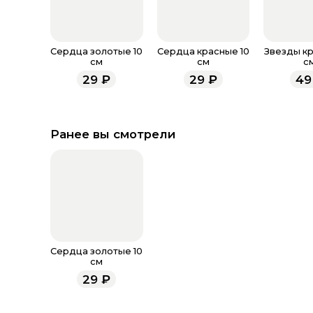
Сердца золотые 10
Сердца красные 10
Звезды кр
см
см
с
29
₽
29
₽
49
Ранее вы смотрели
Сердца золотые 10
см
29
₽