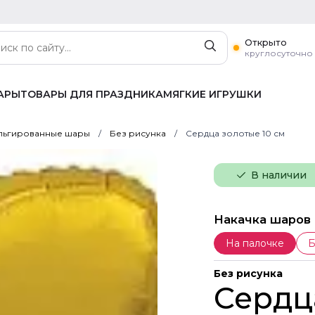
Открыто
круглосуточно
АРЫ
ТОВАРЫ ДЛЯ ПРАЗДНИКА
МЯГКИЕ ИГРУШКИ
ьгированные шары
Без рисунка
Сердца золотые 10 см
В наличии
Накачка шаров
На палочке
Б
Без рисунка
Сердц