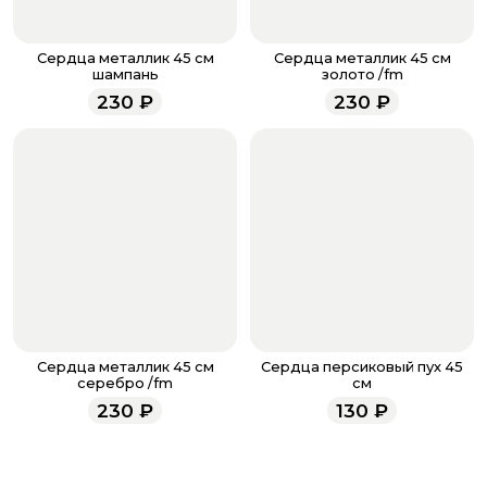
доставке.
Если у вас остались вопросы по оформлению заказа,
звоните по номеру телефона
8 (927) 936-71-86
или
Сердца металлик 45 см
Сердца металлик 45 см
напишите WhatsApp
+7 937 333-66-53
. Наши
шампань
золото /fm
менеджеры работают ежедневно с 9.00 до 23.00 и
230
₽
230
₽
всегда рады проконсультировать вас.
Сердца металлик 45 см
Сердца персиковый пух 45
серебро /fm
см
230
₽
130
₽