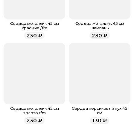
менеджер для подтверждения и информировании о
доставке.
Если у вас остались вопросы по оформлению заказа,
звоните по номеру телефона
8 (927) 936-71-86
или
Сердца металлик 45 см
Сердца металлик 45 см
напишите WhatsApp
+7 937 333-66-53
. Наши
красные /fm
шампань
менеджеры работают ежедневно с 9.00 до 23.00 и
230
₽
230
₽
всегда рады проконсультировать вас.
Сердца металлик 45 см
Сердца персиковый пух 45
золото /fm
см
230
₽
130
₽