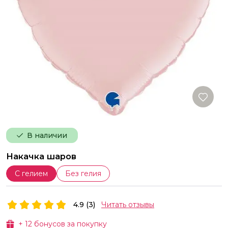
В наличии
Накачка шаров
С гелием
Без гелия
4.9 (3)
Читать отзывы
+
12
бонусов за покупку