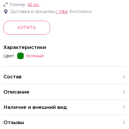
Размер:
45 см
Доставка в пределах
г.
Уфа
: Бесплатно
КУПИТЬ
Характеристики
Цвет:
Зеленый
Состав
Описание
Наличие и внешний вид
Каждый набор шаров создается с учетом
Отзывы
индивидуальных предпочтений и тематики праздника. На