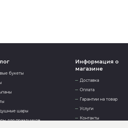
23.00 и всегд
лог
Информация о
магазине
овые букеты
Доставка
ы
Оплата
ьпаны
Гарантии на товар
ты
Услуги
душные шары
Контакты
ары для праздников
Отзывы