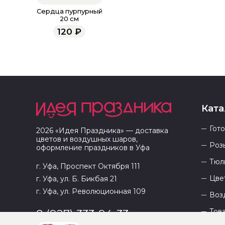
Сердца пурпурный
20 см
120
₽
Ката
Гот
2026
«
Идея Праздника
» — доставка
цветов и воздушных шаров,
Роз
оформление праздников в
Уфа
Тюл
г. Уфа, Проспект Октября 111
Цве
г. Уфа, ул. Б. Бикбая 21
г. Уфа, ул. Революционная 109
Воз
Тов
8 (927) 333-94-33