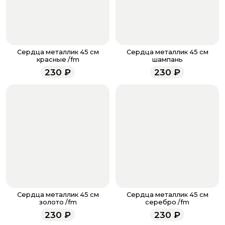
После завершения оплаты с вами свяжется
менеджер для подтверждения и информировании о
доставке.
Если у вас остались вопросы по оформлению заказа,
звоните по номеру телефона
8 (927) 936-71-86
или
Сердца металлик 45 см
Сердца металлик 45 см
напишите WhatsApp
+7 937 333-66-53
. Наши
красные /fm
шампань
менеджеры работают ежедневно с 9.00 до 23.00 и
230
₽
230
₽
всегда рады проконсультировать вас.
Сердца металлик 45 см
Сердца металлик 45 см
золото /fm
серебро /fm
230
₽
230
₽