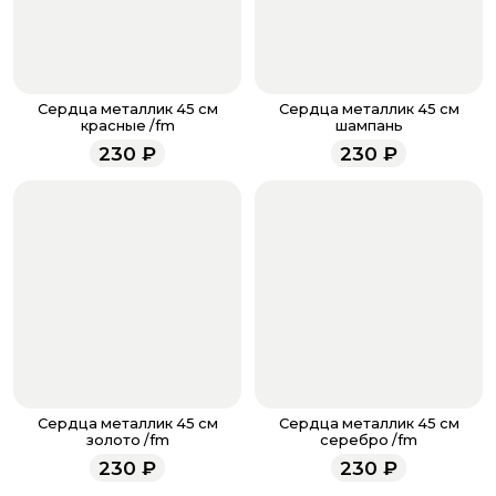
После завершения оплаты с вами свяжется
менеджер для подтверждения и информировании о
доставке.
Если у вас остались вопросы по оформлению заказа,
звоните по номеру телефона
8 (927) 936-71-86
или
Сердца металлик 45 см
Сердца металлик 45 см
напишите WhatsApp
+7 937 333-66-53
. Наши
красные /fm
шампань
менеджеры работают ежедневно с 9.00 до 23.00 и
230
₽
230
₽
всегда рады проконсультировать вас.
Сердца металлик 45 см
Сердца металлик 45 см
золото /fm
серебро /fm
230
₽
230
₽