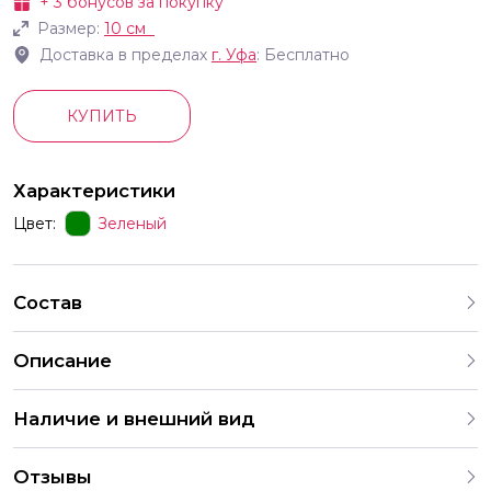
+
3
бонусов за покупку
Размер:
10 см
Доставка в пределах
г.
Уфа
: Бесплатно
КУПИТЬ
Характеристики
Цвет:
Зеленый
Состав
Описание
Наличие и внешний вид
Каждый набор шаров создается с учетом
Отзывы
индивидуальных предпочтений и тематики праздника. На