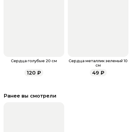
Сердца голубые 20 см
Сердца металлик зеленый 10
см
120
₽
49
₽
Ранее вы смотрели