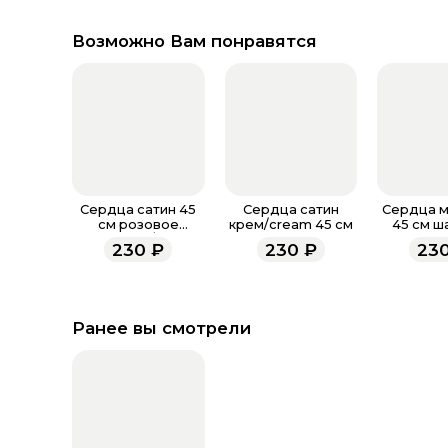
Возможно Вам понравятся
Сердца сатин 45
Сердца сатин
Сердца м
см розовое
крем/cream 45 см
45 см ш
золото /ang
230
₽
230
₽
23
Ранее вы смотрели