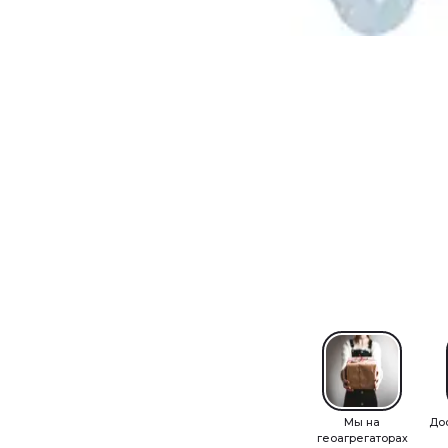
Мы на
До
геоагрегаторах