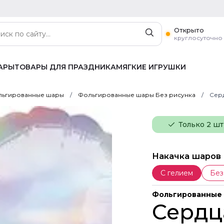
Открыто
круглосуточно
АРЫ
ТОВАРЫ ДЛЯ ПРАЗДНИКА
МЯГКИЕ ИГРУШКИ
ьгированные шары
Фольгированные шары Без рисунка
Сер
Только 2 шт
Накачка шаров
С гелием
Без
Фольгированные 
Сердц