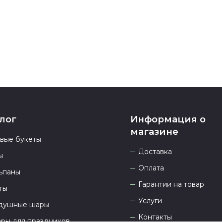
937 333-66-53
.
23.00 и всегд
лог
Информация о
магазине
овые букеты
Доставка
ы
Оплата
ьпаны
Гарантии на товар
ты
Услуги
душные шары
Контакты
ары для праздников