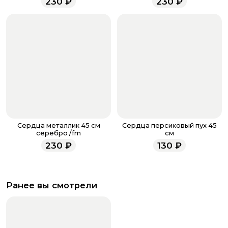
230
₽
230
₽
всегда рады проконсультировать вас.
Сердца металлик 45 см
Сердца персиковый пух 45
серебро /fm
см
230
₽
130
₽
Ранее вы смотрели