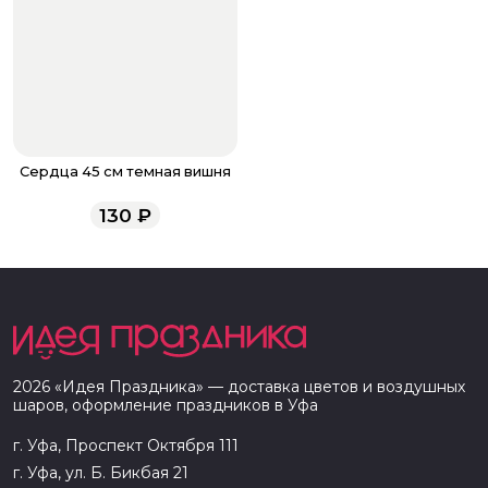
Сердца 45 см темная вишня
130
₽
2026
«
Идея Праздника
» — доставка цветов и воздушных
шаров, оформление праздников в
Уфа
г. Уфа, Проспект Октября 111
г. Уфа, ул. Б. Бикбая 21