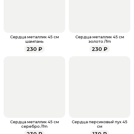
банковская карта, ЮMoney, SberPay, T-Pay.
После завершения оплаты с вами свяжется
менеджер для подтверждения и информировании о
доставке.
Если у вас остались вопросы по оформлению заказа,
звоните по номеру телефона
8 (927) 936-71-86
или
Сердца металлик 45 см
Сердца металлик 45 см
напишите WhatsApp
+7 937 333-66-53
. Наши
шампань
золото /fm
менеджеры работают ежедневно с 9.00 до 23.00 и
230
₽
230
₽
всегда рады проконсультировать вас.
Сердца металлик 45 см
Сердца персиковый пух 45
серебро /fm
см
230
₽
130
₽