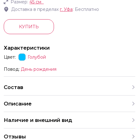
Размер:
45 см
Доставка в пределах
г.
Уфа
: Бесплатно
КУПИТЬ
Характеристики
Цвет:
Голубой
Повод:
День рождения
Состав
Описание
Наличие и внешний вид
Каждый набор шаров создается с учетом
Отзывы
индивидуальных предпочтений и тематики праздника. На