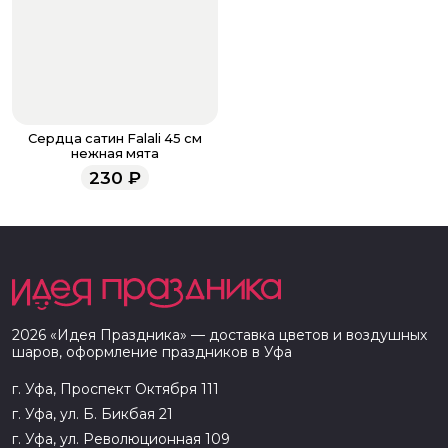
Сердца сатин Falali 45 см
нежная мята
230
₽
2026
«
Идея Праздника
» — доставка цветов и воздушных
шаров, оформление праздников в
Уфа
г. Уфа, Проспект Октября 111
г. Уфа, ул. Б. Бикбая 21
г. Уфа, ул. Революционная 109