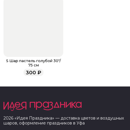
S Шар пастель голубой 30"/
75 см
300
₽
2026
«
Идея Праздника
» — доставка цветов и воздушных
шаров, оформление праздников в
Уфа