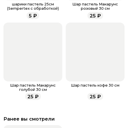
звоните по номеру телефона
8 (927) 936-71-86
или
шарики пастель 25см
Шар пастель Макарунс
напишите WhatsApp
+7 937 333-66-53
. Наши
(Sempertex с обработкой)
розовый 30 см
менеджеры работают ежедневно с 9.00 до 23.00 и
5
₽
25
₽
всегда рады проконсультировать вас.
Шар пастель Макарунс
Шар пастель кофе 30 см
голубой 30 см
25
₽
25
₽
Ранее вы смотрели