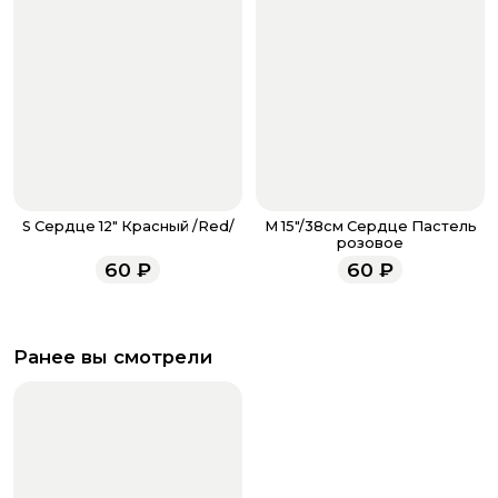
S Сердце 12" Красный /Red/
M 15"/38см Сердце Пастель
розовое
60
₽
60
₽
Ранее вы смотрели