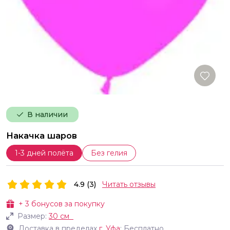
В наличии
Накачка шаров
1-3 дней полёта
Без гелия
4.9 (3)
Читать отзывы
+
3
бонусов за покупку
Размер:
30 см
Доставка в пределах
г.
Уфа
: Бесплатно