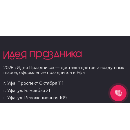
2026
«
Идея Праздника
» — доставка цветов и воздушных
шаров, оформление праздников в
Уфа
г. Уфа, Проспект Октября 111
г. Уфа, ул. Б. Бикбая 21
г. Уфа, ул. Революционная 109
8 (927) 333-94-33
Доставка