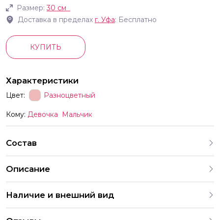
Размер:
30 см
Доставка в пределах
г.
Уфа
: Бесплатно
КУПИТЬ
Характеристики
Цвет:
Разноцветный
Кому:
Девочка
Мальчик
Состав
Описание
Латексные шары в с цифрами с гелием диаметр 30см
Наличие и внешний вид
цвета ассорти цифра на выбор Идеально для
мероприятий тем или иным образом связанное с
Каждый набор шаров создается с учетом
конкретным числом выпускной Новый год день рождения