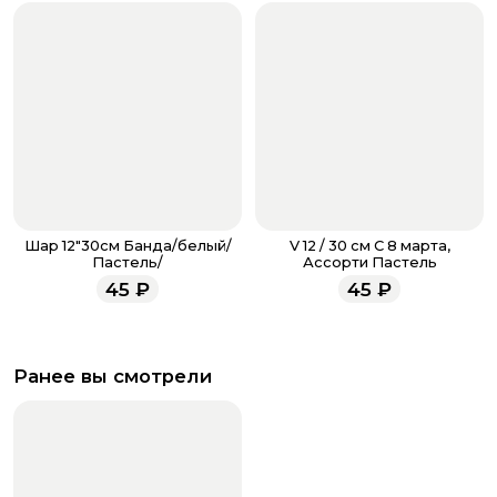
Шар 12"30см Банда/белый/
V 12 / 30 см С 8 марта,
Пастель/
Ассорти Пастель
45
₽
45
₽
Ранее вы смотрели