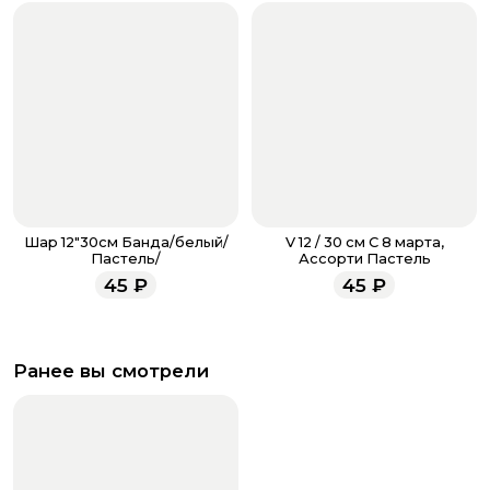
Шар 12"30см Банда/белый/
V 12 / 30 см С 8 марта,
Пастель/
Ассорти Пастель
45
₽
45
₽
Ранее вы смотрели