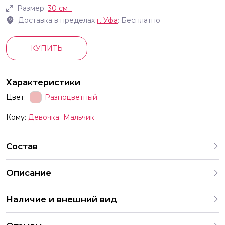
Размер:
30 см
Доставка в пределах
г.
Уфа
: Бесплатно
КУПИТЬ
Характеристики
Цвет:
Разноцветный
Кому:
Девочка
Мальчик
Состав
Описание
Латексные шары в с цифрами с гелием диаметр 30см
Наличие и внешний вид
цвета ассорти цифра на выбор Идеально для
мероприятий тем или иным образом связанное с
Каждый набор шаров создается с учетом
конкретным числом выпускной Новый год день рождения