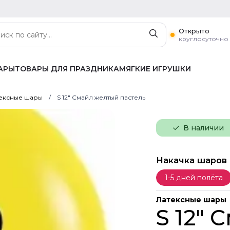
Открыто
круглосуточно
АРЫ
ТОВАРЫ ДЛЯ ПРАЗДНИКА
МЯГКИЕ ИГРУШКИ
ексные шары
S 12" Смайл желтый пастель
В наличии
Накачка шаров
1-5 дней полёта
Латексные шары
S 12"