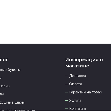
937 333-66-53
.
23.00 и всегд
лог
Информация о
магазине
овые букеты
Доставка
ы
Оплата
ьпаны
Гарантии на товар
ты
Услуги
душные шары
Контакты
ары для праздников