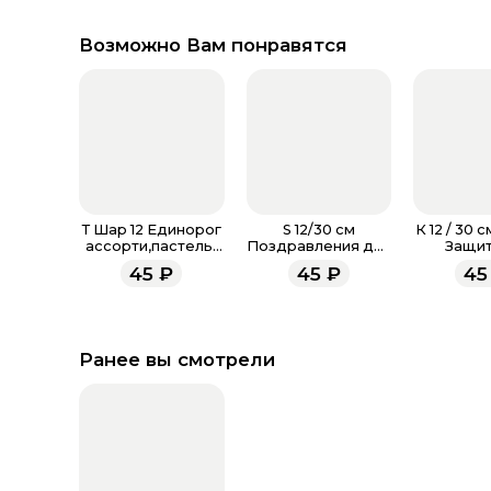
Возможно Вам понравятся
Т Шар 12 Единорог
S 12/30 см
К 12 / 30 
ассорти,пастель-
Поздравления для
Защит
металл
мамы, Ассорти
Отече
45
₽
45
₽
45
Пастель
Ассорт
Ранее вы смотрели