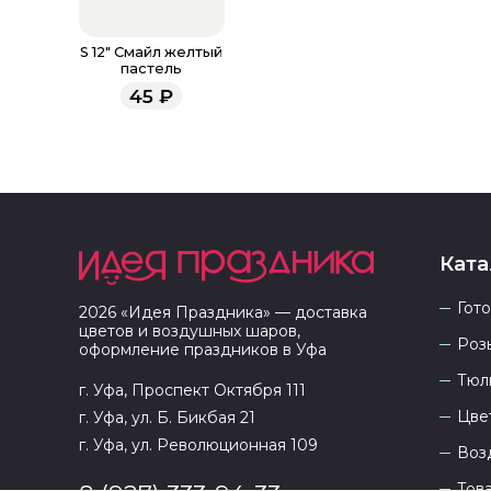
S 12" Смайл желтый
пастель
45
₽
Ката
Гот
2026
«
Идея Праздника
» — доставка
цветов и воздушных шаров,
Роз
оформление праздников в
Уфа
Тюл
г. Уфа, Проспект Октября 111
Цве
г. Уфа, ул. Б. Бикбая 21
г. Уфа, ул. Революционная 109
Воз
Тов