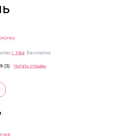
ль
окупку
делах
г.
Уфа
: Бесплатно
.9 (3)
Читать отзывы
и
очка