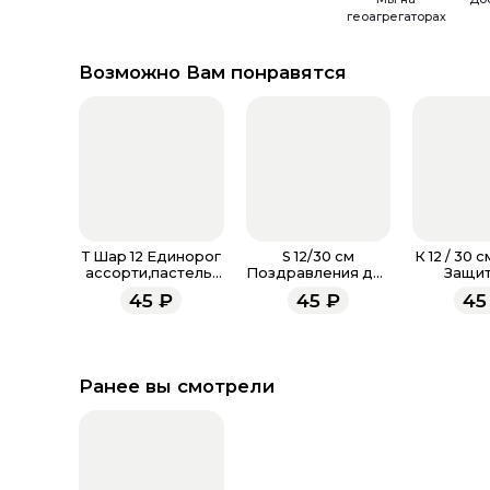
геоагрегаторах
Возможно Вам понравятся
Т Шар 12 Единорог
S 12/30 см
К 12 / 30 
ассорти,пастель-
Поздравления для
Защит
металл
мамы, Ассорти
Отече
45
₽
45
₽
45
Пастель
Ассорт
Ранее вы смотрели