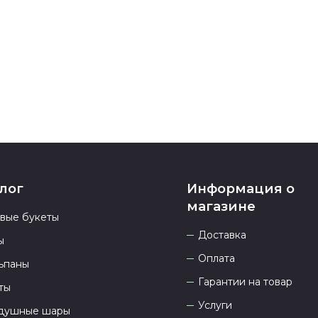
номеру телеф
937 333-66-53
.
23.00 и всегд
лог
Информация о
магазине
овые букеты
Доставка
ы
Оплата
ьпаны
Гарантии на товар
ты
Услуги
душные шары