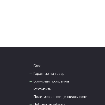
она
8 (927) 936-71-86
или напишите WhatsApp
+7
 Наши менеджеры работают ежедневно с 9.00 до
а рады проконсультировать вас.
Блог
Гарантии на товар
Бонусная программа
Реквизиты
Политика конфиденциальности
Публичная оферта