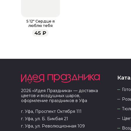
S 12" Сердце я
люблю тебя
45
₽
Ката
Гот
2026
«
Идея Праздника
» — доставка
цветов и воздушных шаров,
Роз
оформление праздников в
Уфа
Тюл
г. Уфа, Проспект Октября 111
Цве
г. Уфа, ул. Б. Бикбая 21
г. Уфа, ул. Революционная 109
Воз