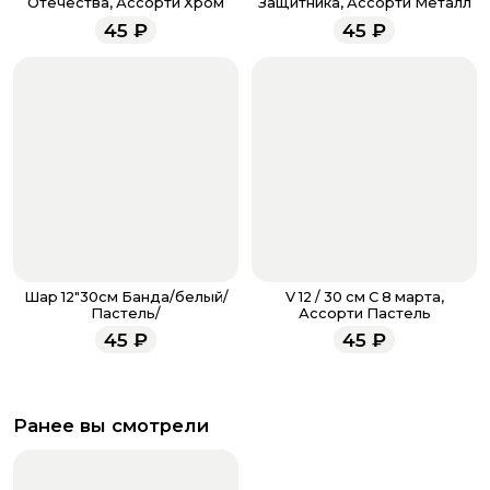
Отечества, Ассорти Хром
Защитника, Ассорти Металл
менеджеры работают ежедневно с 9.00 до 23.00 и
45
₽
45
₽
всегда рады проконсультировать вас.
Шар 12"30см Банда/белый/
V 12 / 30 см С 8 марта,
Пастель/
Ассорти Пастель
45
₽
45
₽
Ранее вы смотрели