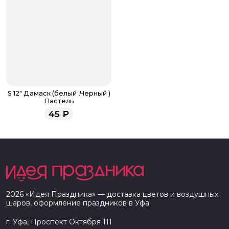
S 12" Дамаск (белый ,Черный )
Пастель
45
₽
2026
«
Идея Праздника
» — доставка цветов и воздушных
шаров, оформление праздников в
Уфа
г. Уфа, Проспект Октября 111