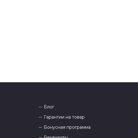
ения оплаты с вами свяжется менеджер для
я и информировании о доставке.
тались вопросы по оформлению заказа, звоните по
она
8 (927) 936-71-86
или напишите WhatsApp
+7
 Наши менеджеры работают ежедневно с 9.00 до
а рады проконсультировать вас.
Блог
Гарантии на товар
Бонусная программа
Реквизиты