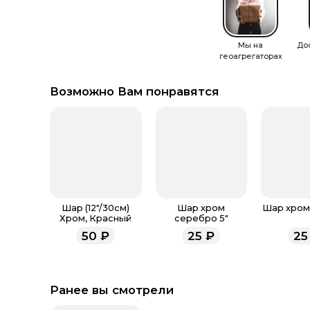
Мы на
До
геоагрегаторах
Возможно Вам понравятся
Шар (12"/30см)
Шар хром
Шар хром 
Хром, Красный
серебро 5"
50
₽
25
₽
25
Ранее вы смотрели