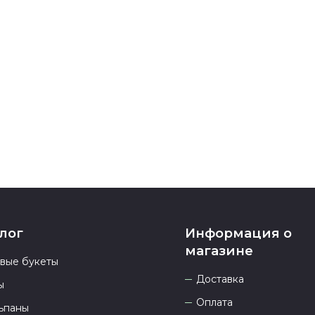
После заверш
подтверждени
Если у вас ос
номеру телеф
937 333-66-53
.
23.00 и всегд
лог
Информация о
магазине
овые букеты
Доставка
ы
Оплата
ьпаны