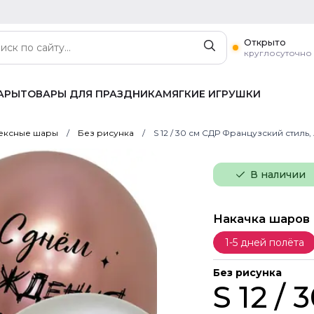
Открыто
круглосуточно
АРЫ
ТОВАРЫ ДЛЯ ПРАЗДНИКА
МЯГКИЕ ИГРУШКИ
ексные шары
Без рисунка
S 12 / 30 см СДР Французский стиль
В наличии
Накачка шаров
1-5 дней полёта
Без рисунка
S 12 /