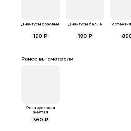
Диантусы розовые
Диантусы белые
Гортензия
190
₽
190
₽
89
Ранее вы смотрели
Роза кустовая
желтая
360
₽