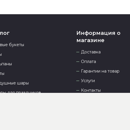
лог
Информация о
магазине
овые букеты
Доставка
ы
Оплата
ьпаны
Гарантии на товар
ты
Услуги
душные шары
Контакты
ары для праздников
Отзывы
О компании
Сайт разработан
DEVKOT