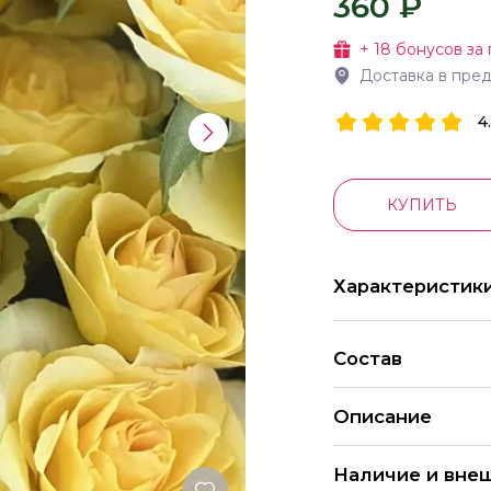
360 ₽
+
18
бонусов за 
Доставка в пре
4
КУПИТЬ
Характеристик
Состав
Описание
Наличие и вне