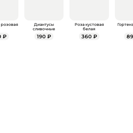
кнопку «Добав
букетом, кото
Перейдите в к
Проверьте, вс
 розовая
Диантусы
Роза кустовая
Гортен
правильно ли 
сливочные
белая
воспользовать
0
₽
190
₽
360
₽
8
наличие бонус
все поля буде
Оплатите това
карта, ЮMoney
После заверш
подтверждени
Если у вас ос
номеру телеф
937 333-66-53
.
23.00 и всегд