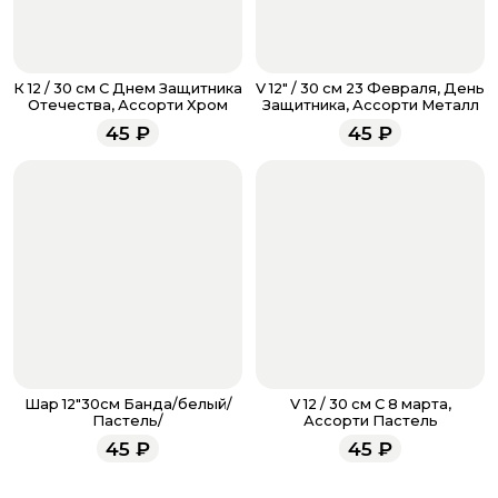
менеджер для подтверждения и информировании о
доставке.
Если у вас остались вопросы по оформлению заказа,
звоните по номеру телефона
8 (927) 936-71-86
или
К 12 / 30 см С Днем Защитника
V 12" / 30 см 23 Февраля, День
напишите WhatsApp
+7 937 333-66-53
. Наши
Отечества, Ассорти Хром
Защитника, Ассорти Металл
менеджеры работают ежедневно с 9.00 до 23.00 и
45
₽
45
₽
всегда рады проконсультировать вас.
Шар 12"30см Банда/белый/
V 12 / 30 см С 8 марта,
Пастель/
Ассорти Пастель
45
₽
45
₽