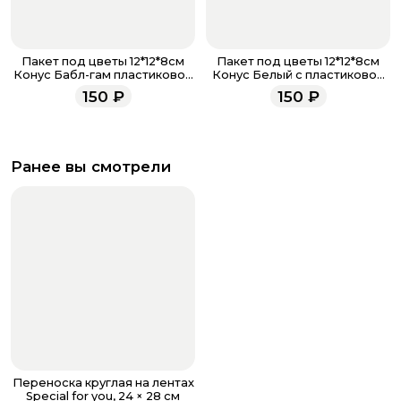
Пакет под цветы 12*12*8см
Пакет под цветы 12*12*8см
Конус Бабл-гам пластиковой
Конус Белый с пластиковой
ручкой
ручкой
150
₽
150
₽
Ранее вы смотрели
Переноска круглая на лентах
Special for you, 24 × 28 см