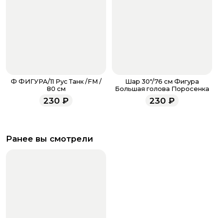
Ф ФИГУРА/11 Рус Танк /FM /
Шар 30"/76 см Фигура
80 см
Большая голова Поросенка
230
₽
230
₽
Ранее вы смотрели