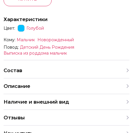
Характеристики
Цвет:
Голубой
Кому:
Мальчик
Новорожденный
Повод:
Детский День Рождения
Выписка из роддома мальчик
Состав
Описание
ПД ФИГУРА Мишка на луне 67 см
Наличие и внешний вид
Каждый набор шаров создается с учетом
Отзывы
индивидуальных предпочтений и тематики праздника. На
нашем сайте представлены различные варианты
4.9
оформления и комбинаций. В случае отсутствия