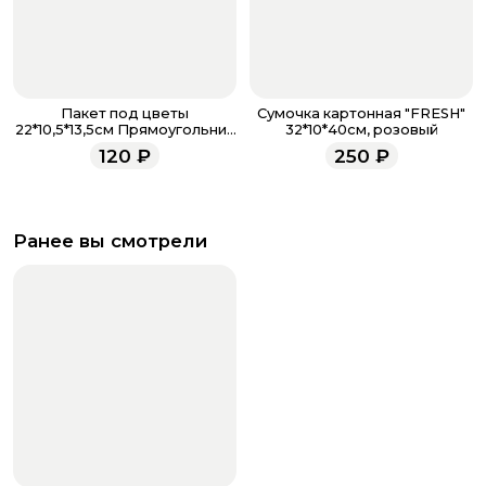
Пакет под цветы
Сумочка картонная "FRESH"
22*10,5*13,5см Прямоугольник
32*10*40см, розовый
Фуксия с пластиковой ручкой
120
₽
250
₽
Ранее вы смотрели