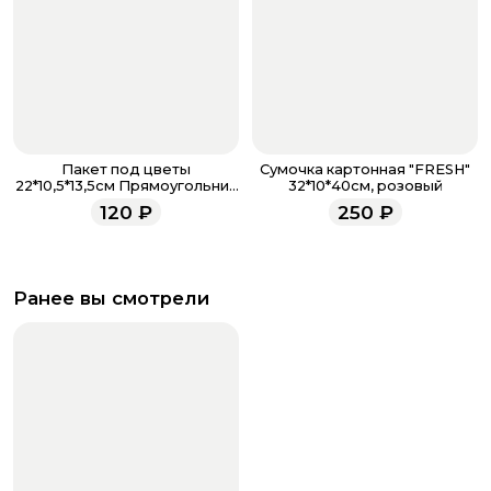
Пакет под цветы
Сумочка картонная "FRESH"
22*10,5*13,5см Прямоугольник
32*10*40см, розовый
Фуксия с пластиковой ручкой
120
₽
250
₽
Ранее вы смотрели