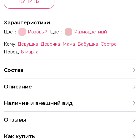
КУПИТЬ
Характеристики
Цвет:
Розовый
Цвет:
Разноцветный
Кому:
Девушка
Девочка
Мама
Бабушка
Сестра
Повод:
8 марта
Состав
Описание
Наличие и внешний вид
Все товары для праздника, представленные на нашем
Отзывы
сайте, тщательно отобраны для создания незабываемой
атмосферы. Мы предлагаем широкий ассортимент, и в
4.9
случае отсутствия определенного товара можем
Как купить
предложить аналогичные варианты. Каждый заказ
286 Оценок
203 Отзывов
2 049 Заказов