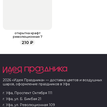
открытка крафт
революционная 7
210
₽
2026
«
Идея Праздника
» — доставка цветов и воздушных
шаров, оформление праздников в
Уфа
г. Уфа, Проспект Октября 111
г. Уфа, ул. Б. Бикбая 21
г. Уфа, ул. Революционная 109