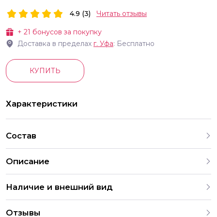
4.9 (3)
Читать отзывы
+
21
бонусов за покупку
Доставка в пределах
г.
Уфа
: Бесплатно
КУПИТЬ
Характеристики
Состав
Описание
Наличие и внешний вид
Все товары для праздника, представленные на нашем
Отзывы
сайте, тщательно отобраны для создания незабываемой