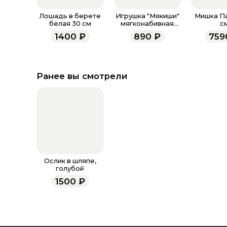
Лошадь в берете
Игрушка "Мякиши"
Мишка Па
белая 30 см
мягконабивная
с
"Собачка Кэрри"
1400
₽
890
₽
759
Ранее вы смотрели
Ослик в шляпе,
голубой
1500
₽