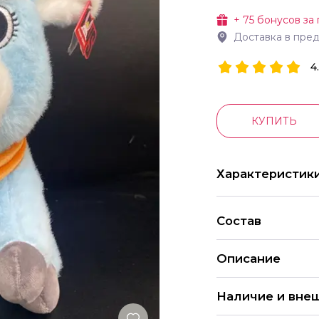
+
75
бонусов за 
Доставка в пре
4
КУПИТЬ
Характеристик
Состав
Описание
Ослик голубой в ш
Наличие и вне