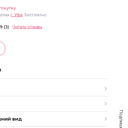
покупку
делах
г.
Уфа
: Бесплатно
.9 (3)
Читать отзывы
и
ляпе
шний вид