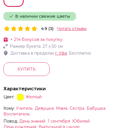
В наличии свежие цветы
4.9 (3)
Читать отзывы
+
214
бонусов за покупку
Размер букета:
27
х
50
см
Доставка в пределах
г.
Уфа
: Бесплатно
КУПИТЬ
Характеристики
Цвет:
Желтый
Кому:
Учитель
Девушка
Мама
Сестра
Бабушка
Воспитатель
Повод:
День знаний
1 сентября
Юбилей
День рождения
Выпускной в школе