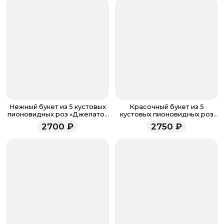
если они у вас есть. Чтобы проверить наличие
бонусов, необходимо заполнить поле телефона.
Когда все поля будет заполнены, нажмите на
кнопку «Оформить заказ».
Оплатите товар выбрав удобный для вас способ:
банковская карта, ЮMoney, SberPay, T-Pay.
После завершения оплаты с вами свяжется
менеджер для подтверждения и информировании о
доставке.
Если у вас остались вопросы по оформлению заказа,
звоните по номеру телефона
8 (927) 936-71-86
или
Нежный букет из 5 кустовых
Красочный букет из 5
напишите WhatsApp
+7 937 333-66-53
. Наши
пионовидных роз «Джелато»
кустовых пионовидных роз
(5)
"Летняя роза" (5)
менеджеры работают ежедневно с 9.00 до 23.00 и
2700
₽
2750
₽
всегда рады проконсультировать вас.