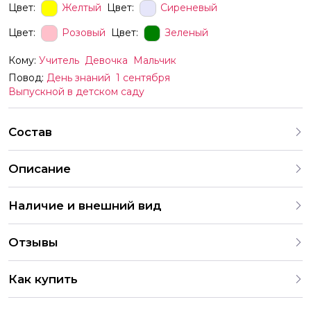
Цвет:
Желтый
Цвет:
Сиреневый
Цвет:
Розовый
Цвет:
Зеленый
Кому:
Учитель
Девочка
Мальчик
Повод:
День знаний
1 сентября
Выпускной в детском саду
Состав
Описание
Показан пример оформления оттенки шаров в живую
Наличие и внешний вид
могут отличаться Цвета и надпись можно заменить
Каждый набор шаров создается с учетом
Отзывы
индивидуальных предпочтений и тематики праздника. На
нашем сайте представлены различные варианты
4.9
оформления и комбинаций. В случае отсутствия
Как купить
определенных шаров, мы предложим аналогичные по
286 Оценок
203 Отзывов
2 049 Заказов
цвету и стилю. Все заказы согласовываются с клиентом
Вы можете купить букеты сети цветочных магазинов