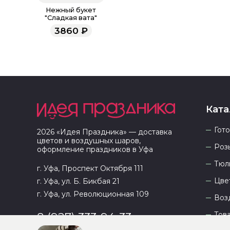
Нежный букет
"Сладкая вата"
3860
₽
Ката
Гот
2026
«
Идея Праздника
» — доставка
цветов и воздушных шаров,
Роз
оформление праздников в
Уфа
Тюл
г. Уфа, Проспект Октября 111
Цве
г. Уфа, ул. Б. Бикбая 21
г. Уфа, ул. Революционная 109
Воз
Тов
8 (927) 333-94-33