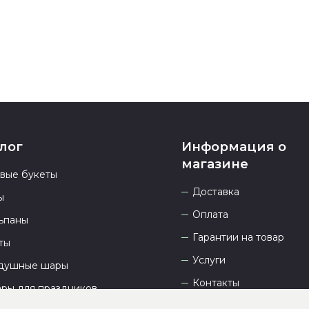
лог
Информация о
магазине
овые букеты
Доставка
ы
Оплата
ьпаны
Гарантии на товар
ты
Услуги
душные шары
Контакты
ары для праздников
Отзывы