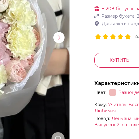
+
208
бонусов з
Размер букета:
Доставка в пре
4
КУПИТЬ
Характеристик
Цвет:
Разноцв
Кому:
Учитель
Восп
Любимая
Повод:
День знани
Выпускной в школе