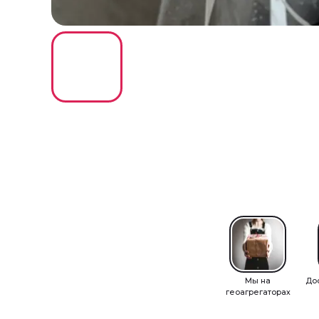
Мы на
До
геоагрегаторах