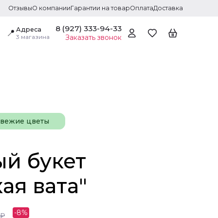
Отзывы
О компании
Гарантии на товар
Оплата
Доставка
8 (927) 333-94-33
Адреса
📍
3 магазина
Заказать звонок
свежие цветы
й букет
ая вата"
-
8
%
₽