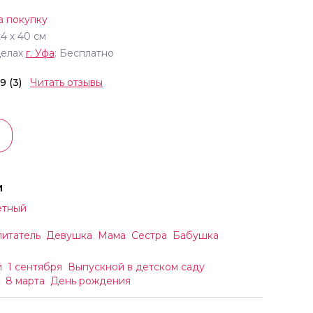
а покупку
24
х
40
см
делах
г.
Уфа
: Бесплатно
.9 (3)
Читать отзывы
и
етный
итатель
Девушка
Мама
Сестра
Бабушка
й
1 сентября
Выпускной в детском саду
8 марта
День рождения