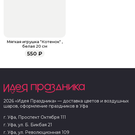
Мягкая игрушка "Котенок" ,
белая 20 см
550
₽
2026
«
Идея Праздника
» — доставка цветов и воздушных
шаров, оформление праздников в
Уфа
г. Уфа, Проспект Октября 111
г. Уфа, ул. Б. Бикбая 21
г. Уфа, ул. Революционная 109