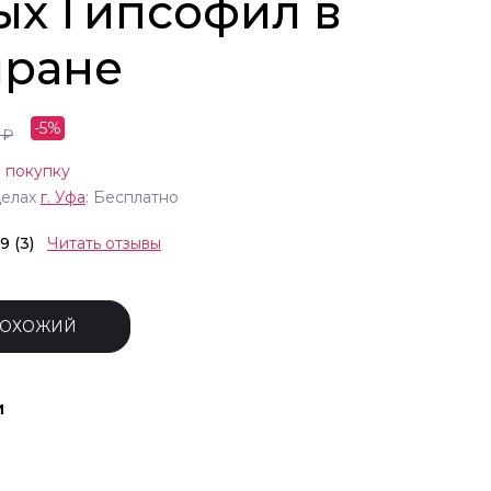
ых Гипсофил в
ране
-
5
%
₽
 покупку
делах
г.
Уфа
: Бесплатно
.9 (3)
Читать отзывы
ПОХОЖИЙ
и