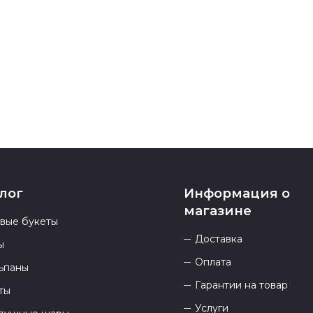
Если у вас ос
номеру телеф
937 333-66-53
.
23.00 и всегд
лог
Информация о
магазине
овые букеты
Доставка
ы
Оплата
ьпаны
Гарантии на товар
ты
Услуги