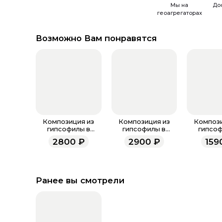
Мы на
До
геоагрегаторах
Возможно Вам понравятся
Композиция из
Композиция из
Компози
гипсофилы в
гипсофилы в
гипсоф
коробке
коробке "White" S
сумочке "
2800
₽
2900
₽
159
"Lavander" S
Ранее вы смотрели