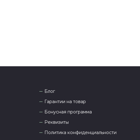
тались вопросы по оформлению заказа, звоните по
она
8 (927) 936-71-86
или напишите WhatsApp
+7
 Наши менеджеры работают ежедневно с 9.00 до
а рады проконсультировать вас.
Блог
Гарантии на товар
Бонусная программа
Реквизиты
Политика конфиденциальности