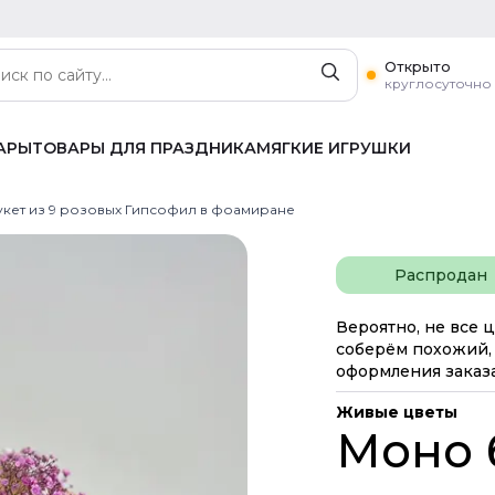
Открыто
круглосуточно
АРЫ
ТОВАРЫ ДЛЯ ПРАЗДНИКА
МЯГКИЕ ИГРУШКИ
кет из 9 розовых Гипсофил в фоамиране
Распродан
Вероятно, не все ц
соберём похожий, 
оформления заказа
Живые цветы
Моно б