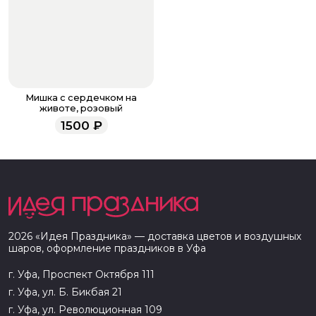
Мишка с сердечком на
животе, розовый
1500
₽
2026
«
Идея Праздника
» — доставка цветов и воздушных
шаров, оформление праздников в
Уфа
г. Уфа, Проспект Октября 111
г. Уфа, ул. Б. Бикбая 21
г. Уфа, ул. Революционная 109