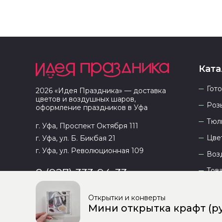
Ката
Гот
2026
«
Идея Праздника
» — доставка
цветов и воздушных шаров,
Роз
оформление праздников в
Уфа
Тюл
г. Уфа, Проспект Октября 111
Цве
г. Уфа, ул. Б. Бикбая 21
г. Уфа, ул. Революционная 109
Воз
Тов
8 (927) 333-94-33
Открытки и конверты
Мини открытка крафт (р