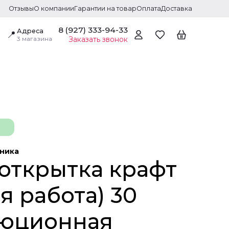
Отзывы
О компании
Гарантии на товар
Оплата
Доставка
8 (927) 333-94-33
Адреса
📍
3 магазина
Заказать звонок
дника
открытка крафт
я работа) 30
юционная