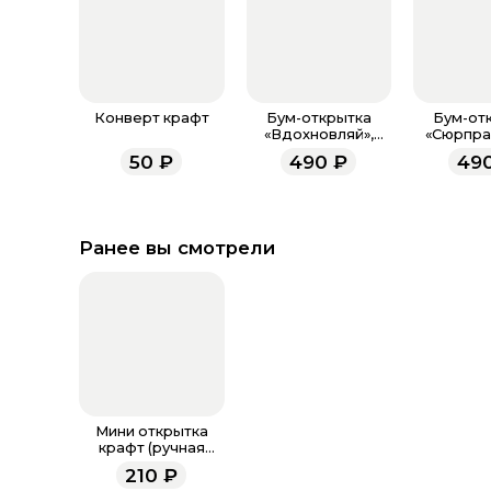
Конверт крафт
Бум-открытка
Бум-от
«Вдохновляй»,
«Сюрпрай
цветы, 12 х 18.5 см
18,5
50
₽
490
₽
49
Ранее вы смотрели
Мини открытка
крафт (ручная
работа) 30
210
₽
Революционная