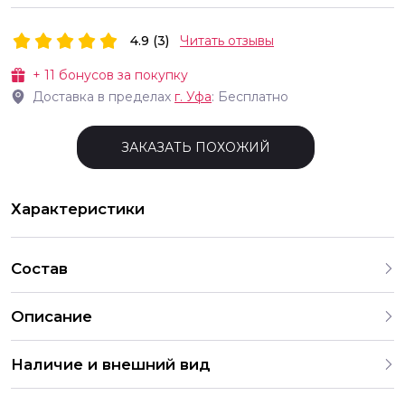
4.9 (3)
Читать отзывы
+
11
бонусов за покупку
Доставка в пределах
г.
Уфа
: Бесплатно
ЗАКАЗАТЬ ПОХОЖИЙ
Характеристики
Состав
Описание
Мини открытка крафт ручной работы Размер h 105 х 85 см
Наличие и внешний вид
Все товары для праздника, представленные на нашем