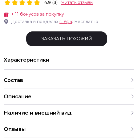
4.9 (3)
Читать отзывы
+
11
бонусов за покупку
Доставка в пределах
г.
Уфа
: Бесплатно
ЗАКАЗАТЬ ПОХОЖИЙ
Характеристики
Состав
Описание
Наличие и внешний вид
Все товары для праздника, представленные на нашем
Отзывы
сайте, тщательно отобраны для создания незабываемой
атмосферы. Мы предлагаем широкий ассортимент, и в