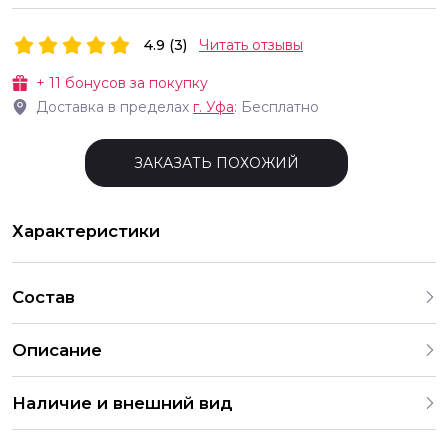
4.9 (3)
Читать отзывы
+
11
бонусов за покупку
Доставка в пределах
г.
Уфа
: Бесплатно
ЗАКАЗАТЬ ПОХОЖИЙ
Характеристики
Состав
Описание
Мини открытка крафт ручной работы Размер h 108 см х 65
Наличие и внешний вид
см
Все товары для праздника, представленные на нашем