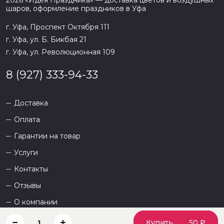
2026
«
Идея Праздника
» — доставка цветов и воздушных
напишите WhatsApp
+7 937 333-66-53
. Наши
шаров, оформление праздников в
Уфа
менеджеры работают ежедневно с 9.00 до 23.00 и
всегда рады проконсультировать вас.
г. Уфа, Проспект Октября 111
г. Уфа, ул. Б. Бикбая 21
г. Уфа, ул. Революционная 109
8 (927) 333-94-33
Доставка
Оплата
Гарантии на товар
Услуги
Контакты
Отзывы
О компании
Купить
50 ₽
1