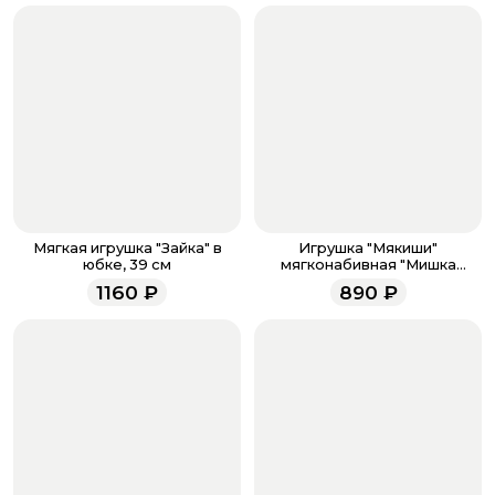
если они у вас есть. Чтобы проверить наличие
бонусов, необходимо заполнить поле телефона.
Когда все поля будет заполнены, нажмите на
кнопку «Оформить заказ».
Оплатите товар выбрав удобный для вас способ:
банковская карта, ЮMoney, SberPay, T-Pay.
После завершения оплаты с вами свяжется
менеджер для подтверждения и информировании о
доставке.
Если у вас остались вопросы по оформлению заказа,
звоните по номеру телефона
8 (927) 936-71-86
или
Мягкая игрушка "Зайка" в
Игрушка "Мякиши"
напишите WhatsApp
+7 937 333-66-53
. Наши
юбке, 39 см
мягконабивная "Мишка
Шарлотта"
менеджеры работают ежедневно с 9.00 до 23.00 и
1160
₽
890
₽
всегда рады проконсультировать вас.